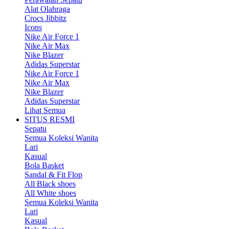
Alat Olahraga
Crocs Jibbitz
Icons
Nike Air Force 1
Nike Air Max
Nike Blazer
Adidas Superstar
Nike Air Force 1
Nike Air Max
Nike Blazer
Adidas Superstar
Lihat Semua
SITUS RESMI
Sepatu
Semua Koleksi Wanita
Lari
Kasual
Bola Basket
Sandal & Fit Flop
All Black shoes
All White shoes
Semua Koleksi Wanita
Lari
Kasual