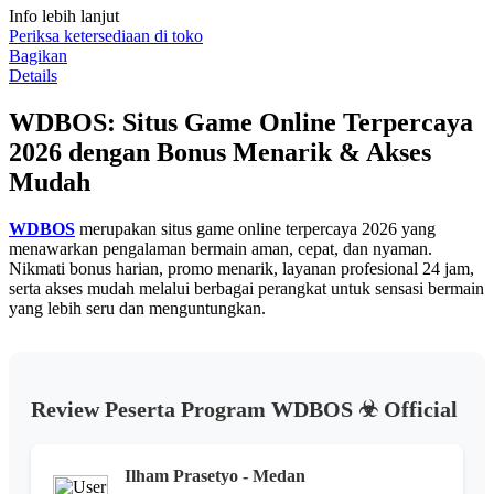
Info lebih lanjut
rating
rata-
Periksa ketersediaan di toko
rata.
Bagikan
Read
Details
13
Reviews.
WDBOS: Situs Game Online Terpercaya
Tautan
halaman
2026 dengan Bonus Menarik & Akses
yang
sama.
Mudah
WDBOS
merupakan situs game online terpercaya 2026 yang
menawarkan pengalaman bermain aman, cepat, dan nyaman.
Nikmati bonus harian, promo menarik, layanan profesional 24 jam,
serta akses mudah melalui berbagai perangkat untuk sensasi bermain
yang lebih seru dan menguntungkan.
Review Peserta Program WDBOS ☣︎ Official
Ilham Prasetyo - Medan