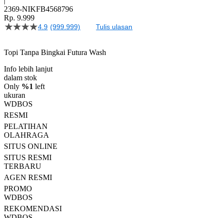
|
2369-NIKFB4568796
Rp. 9.999
4.9
(999.999)
Tulis ulasan
4.5
dari
5
Topi Tanpa Bingkai Futura Wash
bintang,
nilai
Info lebih lanjut
rating
rata-
dalam stok
rata.
Only
%1
left
Read
ukuran
13
WDBOS
Reviews.
RESMI
Tautan
halaman
PELATIHAN
yang
OLAHRAGA
sama.
SITUS ONLINE
SITUS RESMI
TERBARU
AGEN RESMI
PROMO
WDBOS
REKOMENDASI
WDBOS