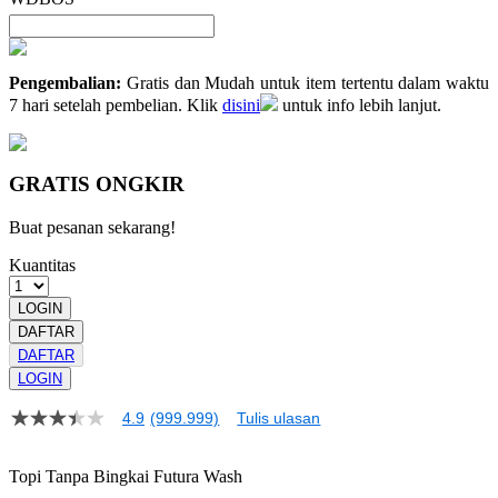
Pengembalian:
Gratis dan Mudah untuk item tertentu dalam waktu
7 hari setelah pembelian. Klik
disini
untuk info lebih lanjut.
GRATIS ONGKIR
Buat pesanan sekarang!
Kuantitas
LOGIN
DAFTAR
DAFTAR
LOGIN
4.9
(999.999)
Tulis ulasan
4.9
dari
5
Topi Tanpa Bingkai Futura Wash
bintang,
nilai