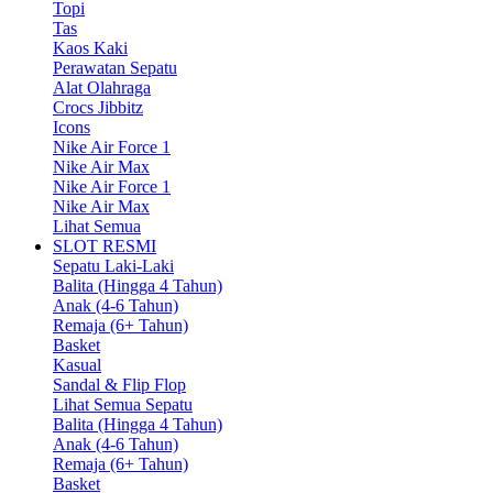
Topi
Tas
Kaos Kaki
Perawatan Sepatu
Alat Olahraga
Crocs Jibbitz
Icons
Nike Air Force 1
Nike Air Max
Nike Air Force 1
Nike Air Max
Lihat Semua
SLOT RESMI
Sepatu Laki-Laki
Balita (Hingga 4 Tahun)
Anak (4-6 Tahun)
Remaja (6+ Tahun)
Basket
Kasual
Sandal & Flip Flop
Lihat Semua Sepatu
Balita (Hingga 4 Tahun)
Anak (4-6 Tahun)
Remaja (6+ Tahun)
Basket